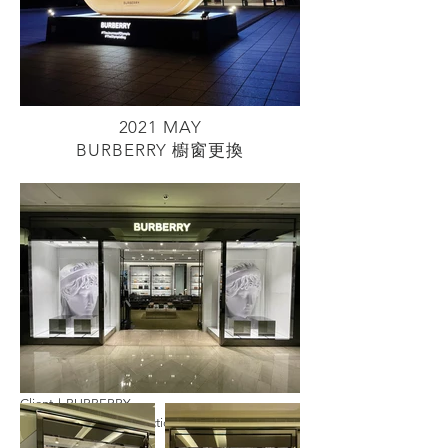
2021 MAY
BURBERRY 櫥窗更換
The Organizer｜BURBERRY
Location｜台中歌劇院
Client｜BURBERRY
Display Production｜EPOCHWAVE 時浪設計
｜品牌活動｜木作工程｜道具製作｜空拍攝影｜
The Organizer｜BURBERRY
Location｜全台櫃位
Client｜BURBERRY
Window Display Production｜EPOCHWAVE 時浪
設計