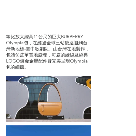
等比放大總高11公尺的巨大BURBERRY
Olympia包，在經過全球三站後巡迴到台
灣新地標-臺中歌劇院。由台灣在地製作，
包體仿皮革質地處理，每處的縫線及經典
LOGO鍍金金屬配件皆完美呈現Olympia
包的細節。