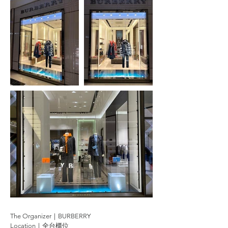
The Organizer｜BURBERRY
Location｜全台櫃位